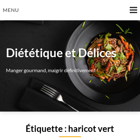
Skip
MENU
to
content
Diététique et Délices
Manger gourmand, maigrir définitivement !
Étiquette :
haricot vert