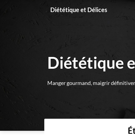
Skip
Diététique et Délices
to
content
Diététique e
Manger gourmand, maigrir définitive
É