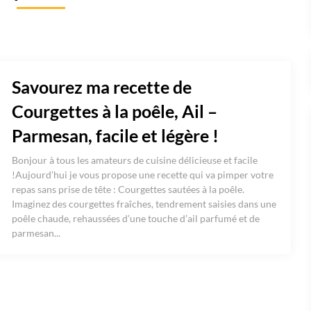
Savourez ma recette de
Courgettes à la poêle, Ail –
Parmesan, facile et légère !
Bonjour à tous les amateurs de cuisine délicieuse et facile
!Aujourd’hui je vous propose une recette qui va pimper votre
repas sans prise de tête : Courgettes sautées à la poêle.
Imaginez des courgettes fraîches, tendrement saisies dans une
poêle chaude, rehaussées d’une touche d’ail parfumé et de
parmesan...