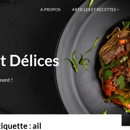
A PROPOS
ARTICLES ET RECETTES
t Délices
ment !
tiquette :
ail