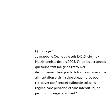
Qui suis-je ?
Je m'appelle Cécile et je suis Diététicienne -
Nutritionniste depuis 2005. J'aide les personnes
qui souhaitent maigrir à retrouver
définitivement leur poids de forme à travers une
alimentation plaisir, saine et équilibrée pour
retrouver confiance et estime de soi, sans
régime, sans privation et sans interdit. Ici, on
peut tout manger, vraiment !