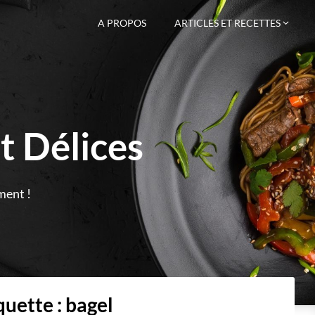
A PROPOS
ARTICLES ET RECETTES
t Délices
ment !
quette :
bagel