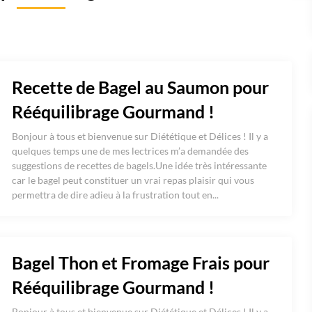
Recette de Bagel au Saumon pour
Rééquilibrage Gourmand !
Bonjour à tous et bienvenue sur Diététique et Délices ! Il y a
quelques temps une de mes lectrices m’a demandée des
suggestions de recettes de bagels.Une idée très intéressante
car le bagel peut constituer un vrai repas plaisir qui vous
permettra de dire adieu à la frustration tout en...
Bagel Thon et Fromage Frais pour
Rééquilibrage Gourmand !
Bonjour à tous et bienvenue sur Diététique et Délices ! Il y a