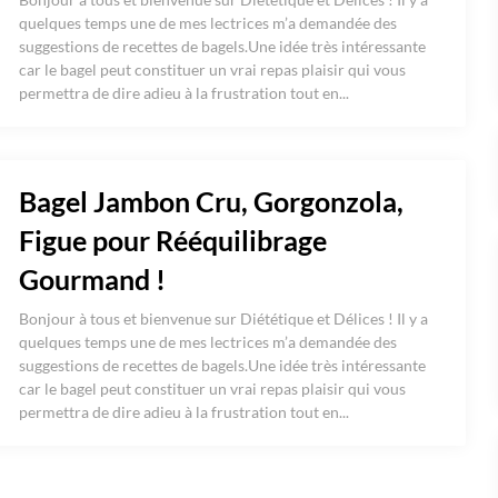
quelques temps une de mes lectrices m’a demandée des
suggestions de recettes de bagels.Une idée très intéressante
car le bagel peut constituer un vrai repas plaisir qui vous
permettra de dire adieu à la frustration tout en...
Bagel Jambon Cru, Gorgonzola,
Figue pour Rééquilibrage
Gourmand !
Bonjour à tous et bienvenue sur Diététique et Délices ! Il y a
quelques temps une de mes lectrices m’a demandée des
suggestions de recettes de bagels.Une idée très intéressante
car le bagel peut constituer un vrai repas plaisir qui vous
permettra de dire adieu à la frustration tout en...