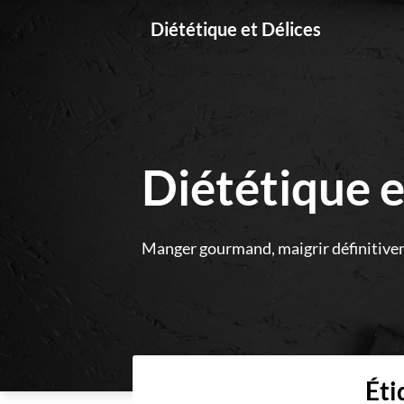
Skip
Diététique et Délices
to
content
Diététique e
Manger gourmand, maigrir définitive
Éti