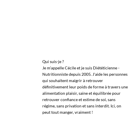
Qui suis-je ?
Je m'appelle Cécile et je suis Diététicienne -
Nutritionniste depuis 2005. J'aide les personnes
qui souhaitent maigrir à retrouver
définitivement leur poids de forme à travers une
alimentation plaisir, saine et équilibrée pour
retrouver confiance et estime de soi, sans
régime, sans privation et sans interdit. Ici, on
peut tout manger, vraiment !