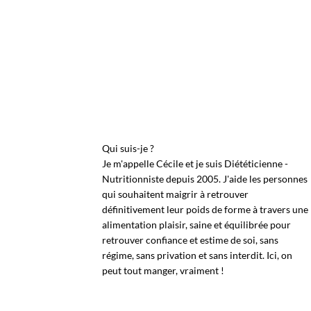
Qui suis-je ?
Je m'appelle Cécile et je suis Diététicienne -
Nutritionniste depuis 2005. J'aide les personnes
qui souhaitent maigrir à retrouver
définitivement leur poids de forme à travers une
alimentation plaisir, saine et équilibrée pour
retrouver confiance et estime de soi, sans
régime, sans privation et sans interdit. Ici, on
peut tout manger, vraiment !