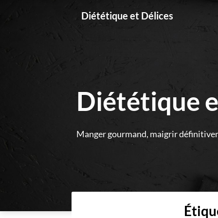
Skip
Diététique et Délices
to
content
Diététique e
Manger gourmand, maigrir définitive
Étiqu