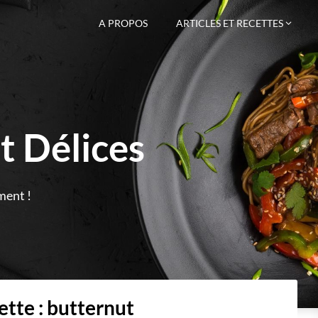
A PROPOS
ARTICLES ET RECETTES
t Délices
ment !
ette :
butternut