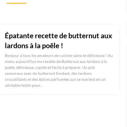
Épatante recette de butternut aux
lardons à la poêle !
Bonjour à tous les amateurs de cuisine saine et délicieuse ! Au
menu aujourd’hui ma recette de Butternut aux lardons à la
poêle, délicieuse, rapide et facile à préparer. Un plat
savoureux avec du butternut fondant, des lardons
croustillants et des épices parfumées qui se marient en un
véritable festin pour...