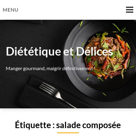
Skip
MENU
to
content
Diététique et Délices
Manger gourmand, maigrir définitivement !
Étiquette :
salade composée