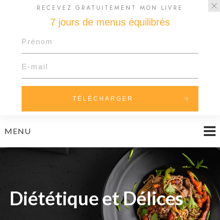
RECEVEZ GRATUITEMENT MON LIVRE
7 jours de menus équilibrés
TÉLÉCHARGER
Skip
MENU
to
content
Diététique et Délices