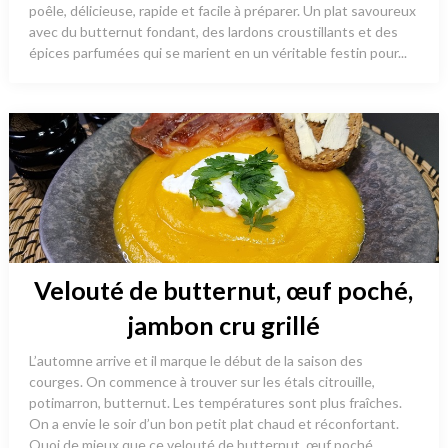
poêle, délicieuse, rapide et facile à préparer. Un plat savoureux
avec du butternut fondant, des lardons croustillants et des
épices parfumées qui se marient en un véritable festin pour...
Velouté de butternut, œuf poché,
jambon cru grillé
L’automne arrive et il marque le début de la saison des
courges. On commence à trouver sur les étals citrouille,
potimarron, butternut. Les températures sont plus fraîches.
On a envie le soir d’un bon petit plat chaud et réconfortant.
Quoi de mieux que ce velouté de butternut, œuf poché...