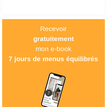
Recevoir
gratuitement
mon e-book
7 jours de menus équilibrés