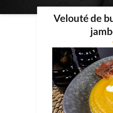
Velouté de b
jambo