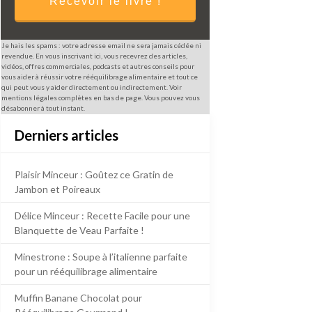
Recevoir le livre !
Je hais les spams : votre adresse email ne sera jamais cédée ni
revendue. En vous inscrivant ici, vous recevrez des articles,
vidéos, offres commerciales, podcasts et autres conseils pour
vous aider à réussir votre rééquilibrage alimentaire et tout ce
qui peut vous y aider directement ou indirectement. Voir
mentions légales complètes en bas de page. Vous pouvez vous
désabonner à tout instant.
Derniers articles
Plaisir Minceur : Goûtez ce Gratin de
Jambon et Poireaux
Délice Minceur : Recette Facile pour une
Blanquette de Veau Parfaite !
Minestrone : Soupe à l’italienne parfaite
pour un rééquilibrage alimentaire
Muffin Banane Chocolat pour