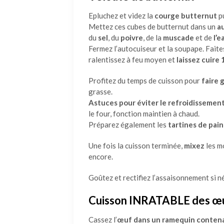
Epluchez et videz la
courge butternut
pu
Mettez ces cubes de butternut dans un
a
du
sel
, du
poivre
, de la
muscade
et de
l’e
Fermez l’autocuiseur et la soupape. Faites
ralentissez à feu moyen et
laissez cuire
Profitez du temps de cuisson pour
faire 
grasse.
Astuces pour éviter le refroidissemen
le four, fonction maintien à chaud.
Préparez également les
tartines de pain
Une fois la cuisson terminée,
mixez
les m
encore.
Goûtez et rectifiez l’assaisonnement si n
Cuisson INRATABLE des œ
Cassez l’
œuf dans un ramequin contena