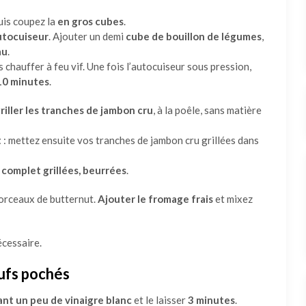
is coupez la
en gros cubes
.
utocuiseur
. Ajouter un demi
cube de bouillon de légumes
,
au
.
 chauffer à feu vif. Une fois l’autocuiseur sous pression,
 10 minutes
.
griller les tranches de jambon cru
, à la poêle, sans matière
t
: mettez ensuite vos tranches de jambon cru grillées dans
 complet grillées, beurrées
.
orceaux de butternut.
Ajouter le fromage frais
et mixez
écessaire.
ufs pochés
nt un peu de vinaigre blanc
et le laisser
3 minutes
.