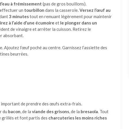
d’eau à frémissement
(pas de gros bouillons).
’effectuer un
tourbillon
dans la casserole.
Versez l’œuf au
ndant
3 minutes
tout en remuant légèrement pour maintenir
tirez à l’aide d’une écumoire
et
le plonger dans un
édent de vinaigre et arrêter la cuisson. Retirez le
er absorbant.
e. Ajoutez l’œuf poché au centre. Garnissez l’assiette des
rtines beurrées.
st important de prendre des œufs extra-frais.
ar du
bacon
, de la
viande des grisons
, de la
bresaola
. Tout
 grillés et font partis des
charcuteries les moins riches