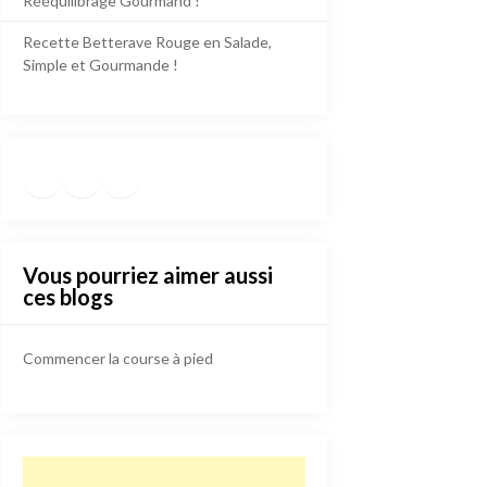
Rééquilibrage Gourmand !
Recette Betterave Rouge en Salade,
Simple et Gourmande !
Facebook
Instagram
TikTok
https://www.pinterest.fr/die
Vous pourriez aimer aussi
ces blogs
Commencer la course à pied