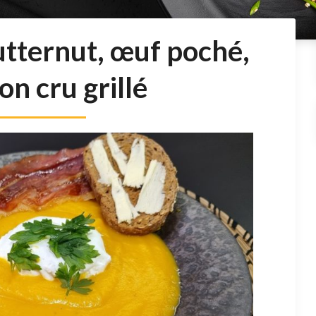
utternut, œuf poché,
n cru grillé