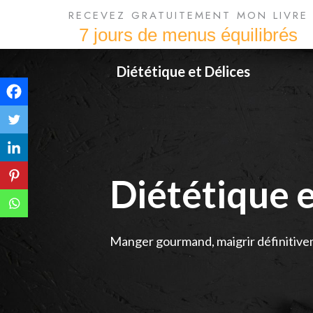
RECEVEZ GRATUITEMENT MON LIVRE
7 jours de menus équilibrés
Skip
Diététique et Délices
to
content
Diététique e
Manger gourmand, maigrir définitive