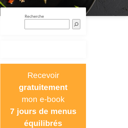
Recherche
Recevoir
gratuitement
mon e-book
7 jours de menus
équilibrés