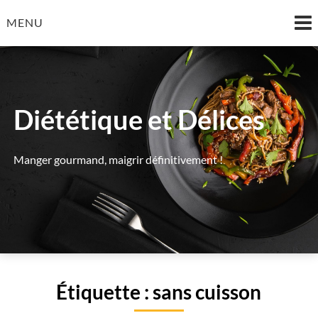
Skip
MENU
to
content
Diététique et Délices
Manger gourmand, maigrir définitivement !
Étiquette :
sans cuisson