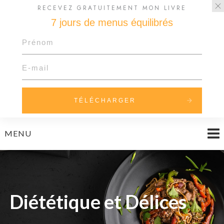
RECEVEZ GRATUITEMENT MON LIVRE
7 jours de menus équilibrés
TÉLÉCHARGER
Skip
MENU
to
content
Diététique et Délices