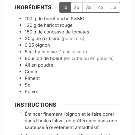
INGRÉDIENTS
1x
2x
3x
4x
…x
100
g
de bœuf haché 5%MG
120
g
de haricot rouge
150
g
de concassé de tomates
30
g
de riz blanc
(poids cru)
0,25
oignon
5
ml
huile olive
(1 cuil. à café)
Bouillon de boeuf
(en cube ou en poudre)
Ail en poudre
Cumin
Piment
Sel
Poivre
INSTRUCTIONS
Émincer finement l’oignon et le faire dorer
dans l’huile d’olive, de préférence dans une
sauteuse à revêtement antiadhésif.