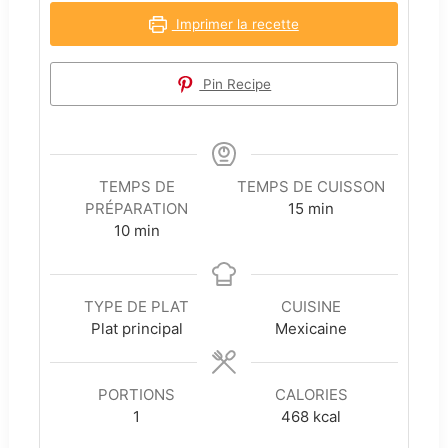
Imprimer la recette
Pin Recipe
TEMPS DE
TEMPS DE CUISSON
minutes
PRÉPARATION
15
min
minutes
10
min
TYPE DE PLAT
CUISINE
Plat principal
Mexicaine
PORTIONS
CALORIES
1
468
kcal