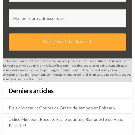
Recevoir le livre !
Je hais les spams : votre adresse email ne sera jamais cédée ni revendue. En vous inscrivant
ici, vous recevrez des articles, vidéos, offres commerciales, podcasts et autres conseils pour
vous aider à réussir votre rééquilibrage alimentaire et tout ce qui peut vous y aider
directement ou indirectement. Voir mentions légales complètes en bas de page. Vous pouvez
vous désabonner à tout instant.
Derniers articles
Plaisir Minceur : Goûtez ce Gratin de Jambon et Poireaux
Délice Minceur : Recette Facile pour une Blanquette de Veau
Parfaite !