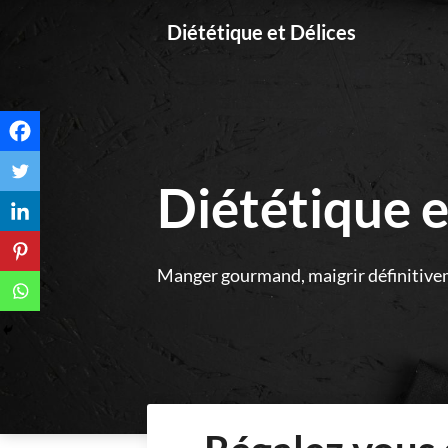
Skip
Diététique et Délices
to
content
Diététique e
Manger gourmand, maigrir définitive