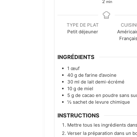
minutes
2
min
TYPE DE PLAT
CUISIN
Petit déjeuner
Américai
Françai
INGRÉDIENTS
1
œuf
40
g
de farine d’avoine
30
ml
de lait demi-écrémé
10
g
de miel
5
g
de cacao en poudre sans su
½
sachet de levure chimique
INSTRUCTIONS
Mettre tous les ingrédients da
Verser la préparation dans un bo