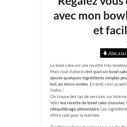
Régalez vous 
avec mon bowl
et faci
Aller à la 
Le bowl cake est une recette très tendanc
Mais tout d’abord
c’est quoi un bowl cak
ajoute quelques ingrédients simples po
bol, au micro-ondes
. En bref, c’est un pe
l’infini !
On trouve des tas de versions sur interne
Voici
ma recette de bowl cake chocolat
.
rééquilibrage alimentaire
. Les ingrédien
d’être calé pour la matinée.