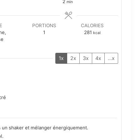
minutes
2
min
E
PORTIONS
CALORIES
ne,
1
281
kcal
se
1x
2x
3x
4x
…x
cré
ns un shaker et mélanger énergiquement.
l.