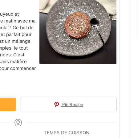
nuyeux et
le matin avec ma
olat ! Ce bol de
 et parfait pour
nez un mélange
mples, le tout
ndes. C'est
sans matière
r pour commencer
Pin Recipe
TEMPS DE CUISSON