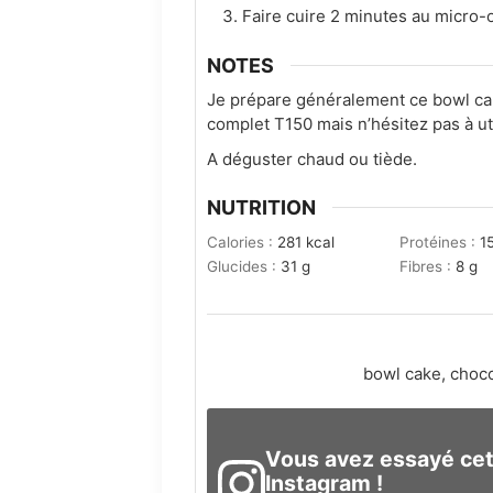
Faire cuire 2 minutes au micro-
NOTES
Je prépare généralement ce bowl cake
complet T150 mais n’hésitez pas à util
A déguster chaud ou tiède.
NUTRITION
Calories :
281
kcal
Protéines :
1
Glucides :
31
g
Fibres :
8
g
bowl cake, chocol
Vous avez essayé cet
Instagram !