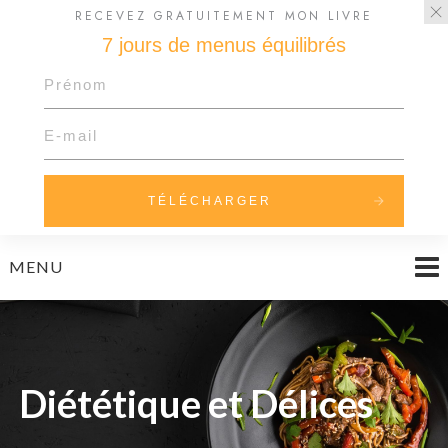
RECEVEZ GRATUITEMENT MON LIVRE
7 jours de menus équilibrés
TÉLÉCHARGER
Skip
MENU
to
content
Diététique et Délices