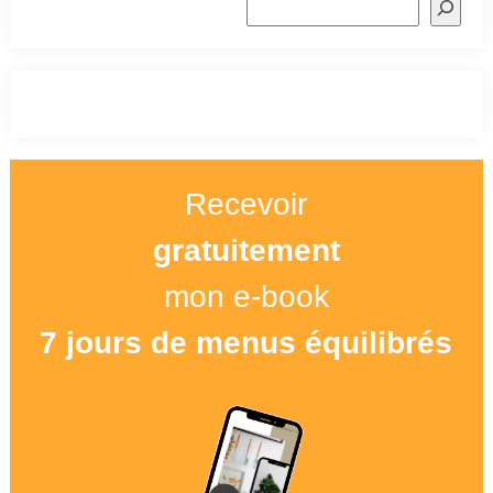
Recevoir
gratuitement
mon e-book
7 jours de menus équilibrés