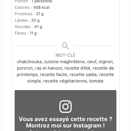
Portion :
1
personne
Calories :
458
kcal
Protéines :
21
g
Lipides :
20
g
Glucides :
41
g
Fibres :
11
g
MOT-CLÉ
chakchouka, cuisine maghrébine, oeuf, oignon,
poivron, ras el hanout, recette d’été, recette de
printemps, recette facile, recette salée, recette
simple, recette végétarienne, tomate
Vous avez essayé cette recette ?
Montrez moi sur Instagram !