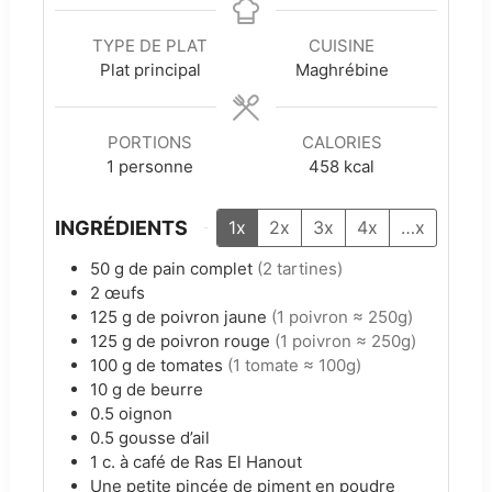
TYPE DE PLAT
CUISINE
Plat principal
Maghrébine
PORTIONS
CALORIES
1
personne
458
kcal
INGRÉDIENTS
1x
2x
3x
4x
…x
50
g
de pain complet
(2 tartines)
2
œufs
125
g
de poivron jaune
(1 poivron ≈ 250g)
125
g
de poivron rouge
(1 poivron ≈ 250g)
100
g
de tomates
(1 tomate ≈ 100g)
10
g
de beurre
0.5
oignon
0.5
gousse d’ail
1
c. à café
de Ras El Hanout
Une petite pincée de piment en poudre