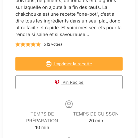
poivrons, de piments, de tomates et d'oignons
sur laquelle on ajoute à la fin des œufs. La
chakchouka est une recette "one-pot", c'est à
dire tous les ingrédients dans un seul plat, donc
ultra facile et rapide. Et voici mes secrets pour la
rendre si saine et si savoureuse…
5
(
2
votes)
Imprimer la recette
Pin Recipe
TEMPS DE
TEMPS DE CUISSON
minutes
PRÉPARATION
20
min
minutes
10
min