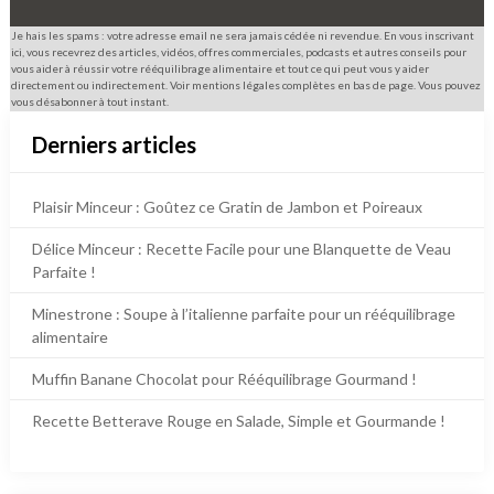
Je hais les spams : votre adresse email ne sera jamais cédée ni revendue. En vous inscrivant
ici, vous recevrez des articles, vidéos, offres commerciales, podcasts et autres conseils pour
vous aider à réussir votre rééquilibrage alimentaire et tout ce qui peut vous y aider
directement ou indirectement. Voir mentions légales complètes en bas de page. Vous pouvez
vous désabonner à tout instant.
Derniers articles
Plaisir Minceur : Goûtez ce Gratin de Jambon et Poireaux
Délice Minceur : Recette Facile pour une Blanquette de Veau
Parfaite !
Minestrone : Soupe à l’italienne parfaite pour un rééquilibrage
alimentaire
Muffin Banane Chocolat pour Rééquilibrage Gourmand !
Recette Betterave Rouge en Salade, Simple et Gourmande !