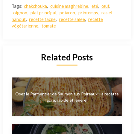
Tags:
chakchouka
,
cuisine maghrébine
,
été
,
œuf
,
oignon
,
plat principal
,
poivron
,
printemps
,
ras el
hanout
,
recette facile
,
recette salée
,
recette
végétarienne
,
tomate
Related Posts
Osez le Parmentier de Saumon aux Poireaux : la recette
facile, rapide et légère !