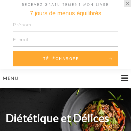
RECEVEZ GRATUITEMENT MON LIVRE
7 jours de menus équilibrés
TÉLÉCHARGER
Skip
MENU
to
content
Diététique et Délices