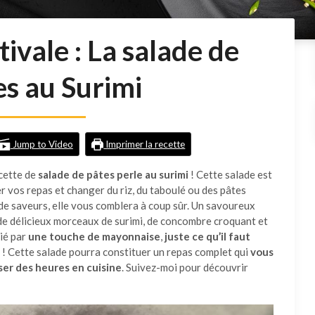
ivale : La salade de
es au Surimi
Jump to Video
Imprimer la recette
ecette de
salade de pâtes perle au surimi
! Cette salade est
er vos repas et changer du riz, du taboulé ou des pâtes
de saveurs, elle vous comblera à coup sûr. Un savoureux
e délicieux morceaux de surimi, de concombre croquant et
lié par
une touche de mayonnaise
,
juste ce qu’il faut
! Cette salade pourra constituer un repas complet qui
vous
ser des heures en cuisine
. Suivez-moi pour découvrir