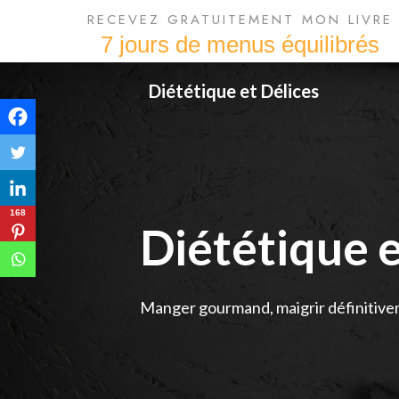
RECEVEZ GRATUITEMENT MON LIVRE
7 jours de menus équilibrés
Skip
Diététique et Délices
to
content
168
Diététique e
Manger gourmand, maigrir définitive