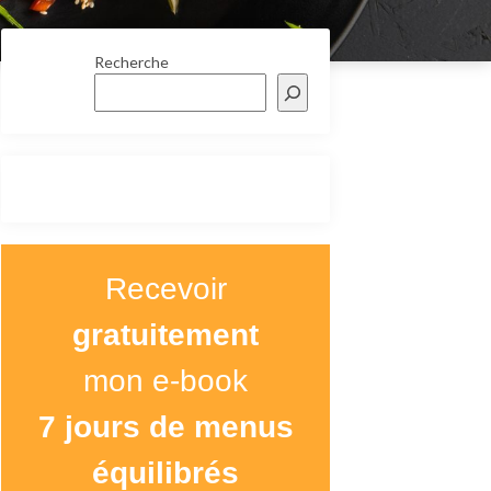
Recherche
Recevoir
gratuitement
mon e-book
7 jours de menus
équilibrés