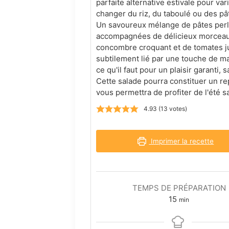
parfaite alternative estivale pour var
changer du riz, du taboulé ou des pâ
Un savoureux mélange de pâtes perl
accompagnées de délicieux morceaux
concombre croquant et de tomates ju
subtilement lié par une touche de m
ce qu'il faut pour un plaisir garanti, s
Cette salade pourra constituer un r
vous permettra de profiter de l'été 
4.93
(
13
votes)
Imprimer la recette
TEMPS DE PRÉPARATION
minutes
15
min