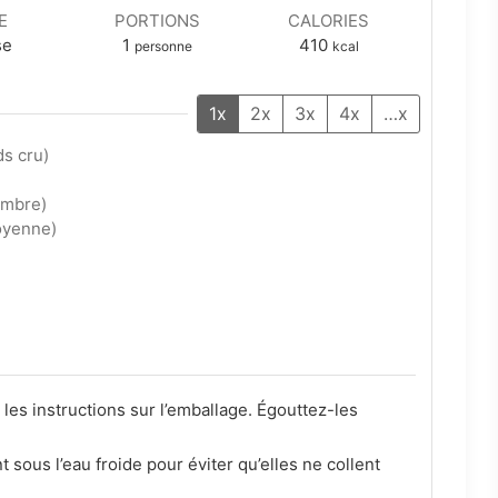
E
PORTIONS
CALORIES
se
1
410
personne
kcal
1x
2x
3x
4x
…x
ds cru)
ombre)
oyenne)
 les instructions sur l’emballage. Égouttez-les
t sous l’eau froide pour éviter qu’elles ne collent