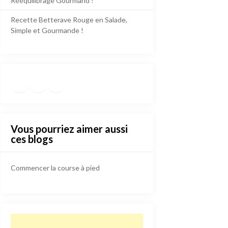
Rééquilibrage Gourmand !
Recette Betterave Rouge en Salade,
Simple et Gourmande !
Facebook
Instagram
TikTok
https://www.pinterest.fr/die
Vous pourriez aimer aussi
ces blogs
Commencer la course à pied