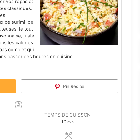
ier vos repas et
tes classiques.
es,
 de surimi, de
teuses, le tout
ayonnaise, juste
ans les calories !
epas complet qui
sans passer des heures en cuisine.
Pin Recipe
TEMPS DE CUISSON
minutes
10
min