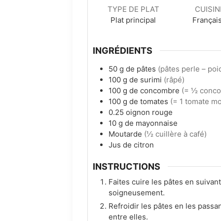
TYPE DE PLAT
CUISIN
Plat principal
Françai
INGRÉDIENTS
50
g
de pâtes
(pâtes perle – poi
100
g
de surimi
(râpé)
100
g
de concombre
(= ½ conc
100
g
de tomates
(= 1 tomate m
0.25
oignon rouge
10
g
de mayonnaise
Moutarde
(½ cuillère à café)
Jus de citron
INSTRUCTIONS
Faites cuire les pâtes en suivant
soigneusement.
Refroidir les pâtes en les passan
entre elles.