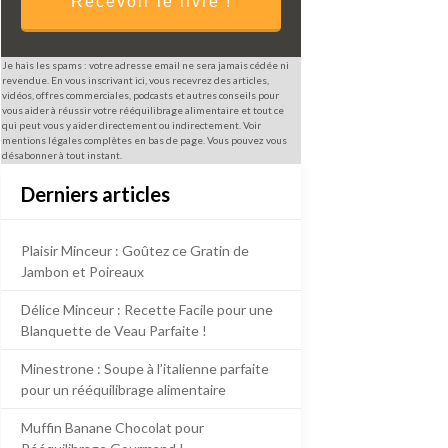
Recevoir le livre !
Je hais les spams : votre adresse email ne sera jamais cédée ni
revendue. En vous inscrivant ici, vous recevrez des articles,
vidéos, offres commerciales, podcasts et autres conseils pour
vous aider à réussir votre rééquilibrage alimentaire et tout ce
qui peut vous y aider directement ou indirectement. Voir
mentions légales complètes en bas de page. Vous pouvez vous
désabonner à tout instant.
Derniers articles
Plaisir Minceur : Goûtez ce Gratin de
Jambon et Poireaux
Délice Minceur : Recette Facile pour une
Blanquette de Veau Parfaite !
Minestrone : Soupe à l’italienne parfaite
pour un rééquilibrage alimentaire
Muffin Banane Chocolat pour