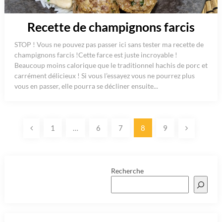
Recette de champignons farcis
STOP ! Vous ne pouvez pas passer ici sans tester ma recette de
champignons farcis !Cette farce est juste incroyable !
Beaucoup moins calorique que le traditionnel hachis de porc et
carrément délicieux ! Si vous l’essayez vous ne pourrez plus
vous en passer, elle pourra se décliner ensuite...
Pagination
1
…
6
7
8
9
des
publications
Recherche