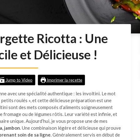
rgette Ricotta : Une
ile et Délicieuse !
Jump to Video
Imprimer la recette
nne avec une spécialité authentique : les involtini. Le mot
 « petits roulés », et cette délicieuse préparation est une
oltini sont des mets composés d’aliments soigneusement
de fromage ou de légumes rôtis. Leur variété est infinie, et
naire unique. Aujourd’hui, je vous propose une de mes
ta, jambon
. Une combinaison légère et délicieuse qui prouve
prenant soin de sa ligne
. Généralement servis en début de