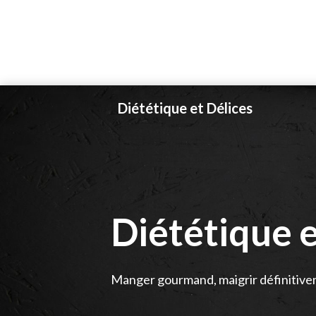
Skip
Diététique et Délices
to
content
Diététique e
Manger gourmand, maigrir définitive