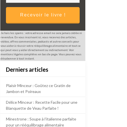
Recevoir le livre !
Je hais les spams : votre adresse email ne sera jamais cédée ni
revendue. En vous inscrivant ici, vous recevrez des articles,
vidéos, offres commerciales, podcasts et autres conseils pour
vous aider à réussir votre rééquilibrage alimentaire et tout ce
qui peut vous y aider directement ou indirectement. Voir
mentions légales complètes en bas de page. Vous pouvez vous
désabonner à tout instant.
Derniers articles
Plaisir Minceur : Goûtez ce Gratin de
Jambon et Poireaux
Délice Minceur : Recette Facile pour une
Blanquette de Veau Parfaite !
Minestrone : Soupe à l’italienne parfaite
pour un rééquilibrage alimentaire