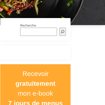
Recherche
Recevoir
gratuitement
mon e-book
7 jours de menus