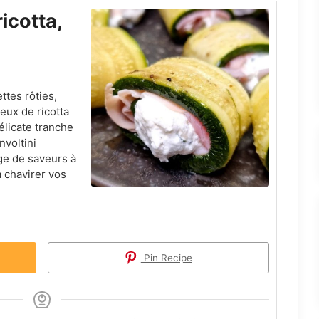
ricotta,
ttes rôties,
eux de ricotta
élicate tranche
nvoltini
age de saveurs à
a chavirer vos
Pin Recipe