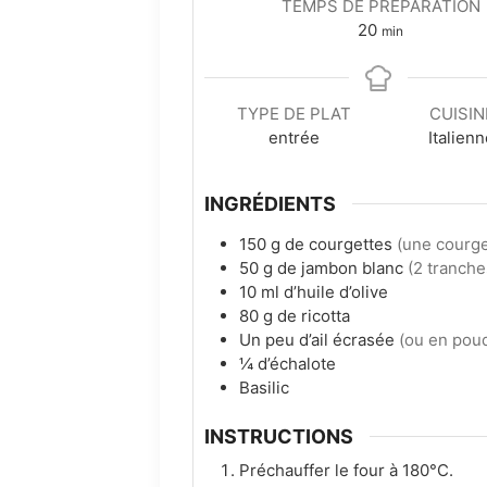
TEMPS DE PRÉPARATION
minutes
20
min
TYPE DE PLAT
CUISIN
entrée
Italien
INGRÉDIENTS
150
g
de courgettes
(une courg
50
g
de jambon blanc
(2 tranche
10
ml
d’huile d’olive
80
g
de ricotta
Un peu d’ail écrasée
(ou en pou
¼
d’échalote
Basilic
INSTRUCTIONS
Préchauffer le four à 180°C.