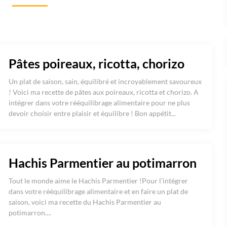
Pâtes poireaux, ricotta, chorizo
Un plat de saison, sain, équilibré et incroyablement savoureux
! Voici ma recette de pâtes aux poireaux, ricotta et chorizo. A
intégrer dans votre rééquilibrage alimentaire pour ne plus
devoir choisir entre plaisir et équilibre ! Bon appétit...
Hachis Parmentier au potimarron
Tout le monde aime le Hachis Parmentier !Pour l’intégrer
dans votre rééquilibrage alimentaire et en faire un plat de
saison, voici ma recette du Hachis Parmentier au
potimarron....