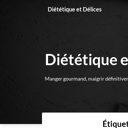
Skip
Diététique et Délices
to
content
Diététique e
Manger gourmand, maigrir définitive
Étiquet