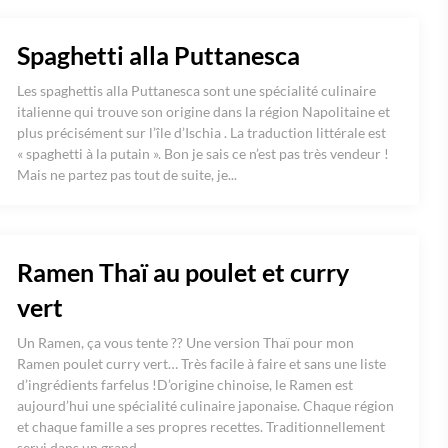
Spaghetti alla Puttanesca
Les spaghettis alla Puttanesca sont une spécialité culinaire
italienne qui trouve son origine dans la région Napolitaine et
plus précisément sur l’île d’Ischia . La traduction littérale est
« spaghetti à la putain ». Bon je sais ce n’est pas très vendeur !
Mais ne partez pas tout de suite, je...
Ramen Thaï au poulet et curry
vert
Un Ramen, ça vous tente ?? Une version Thaï pour mon
Ramen poulet curry vert… Très facile à faire et sans une liste
d’ingrédients farfelus !D’origine chinoise, le Ramen est
aujourd’hui une spécialité culinaire japonaise. Chaque région
et chaque famille a ses propres recettes. Traditionnellement
servi dans un grand...