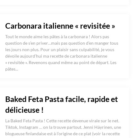
Carbonara italienne « revisitée »
Tout le monde aime les pâtes à la carbonara ! Alors pas
question de s’en priver…mais pas question d’en manger tous
les jours non plus. Pour un plaisir sans culpabilité, je vous
dévoile aujourd’hui ma recette de carbonara italienne
« revisitée ». Revenons quand même au point de départ. Les
pâtes...
Baked Feta Pasta facile, rapide et
délicieuse !
La Baked Feta Pasta ! Cette recette devenue virale sur le net.
Tiktok, Instagram … on la trouve partout. Jenni Häyrinen, une
blogueuse finlandaise est à l’origine de ce plat (voir la recette