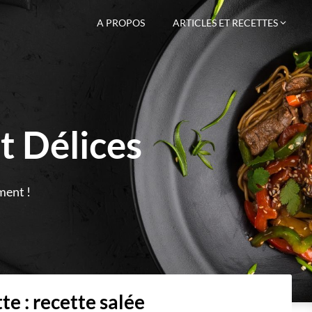
A PROPOS
ARTICLES ET RECETTES
t Délices
ment !
te :
recette salée