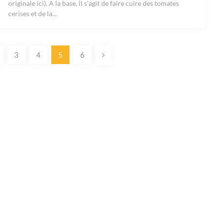
originale ici). A la base, il s’agit de faire cuire des tomates
cerises et de la...
3
4
5
6